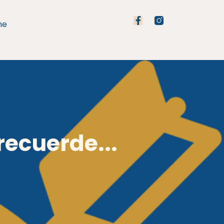
me
recuerde...